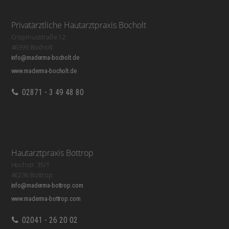
Privatärztliche Hautarztpraxis Bocholt
Crispinusstraße 12
46399 Bocholt
info@maderma-bocholt.de
www.maderma-bocholt.de
02871 - 3 49 48 80
Hautarztpraxis Bottrop
Hochstr. 35/1
46236 Bottrop
info@maderma-bottrop.com
www.maderma-bottrop.com
02041 - 26 20 02