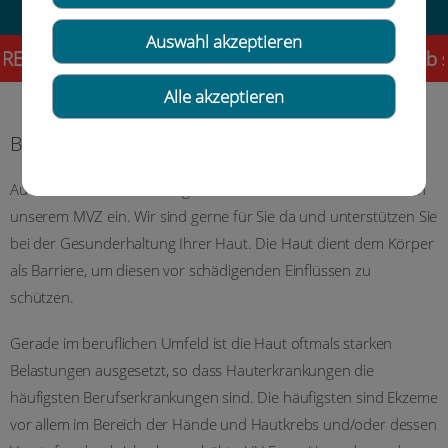
Auswahl akzeptieren
HSTUNDE! Liebe Patientinnen und Patienten, ab so
Alle akzeptieren
Berufsdermatologie
Auch die Berufsdermatologie nimmt einen hohen Stellenwert in
unserem MVZ ein. Wir sind gerne für Sie da und unterstützen Sie
bei der Gesunderhaltung Ihrer Haut. Die Haut dient dem Körper
als Barriere, um diesen vor schädigenden Einflüssen zu
schützen.
Gerade im beruflichen Umfeld ist die Haut oftmals starken
Belastungen ausgesetzt, so dass Hauterkrankungen die
häufigsten Berufserkrankungen sind. Die häufigsten sind Ekzeme
vor allem im Bereich der Hände und Hautkrebs und/oder dessen