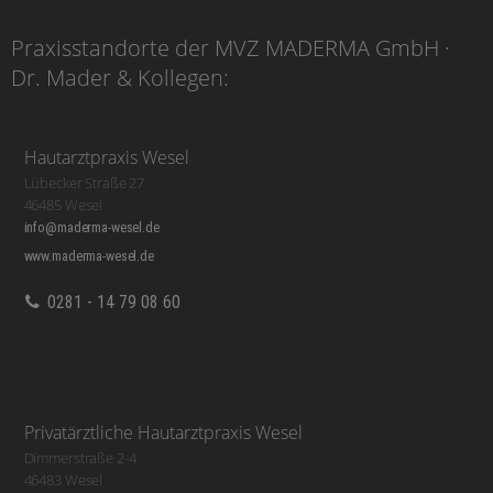
Praxisstandorte der MVZ MADERMA GmbH ·
Dr. Mader & Kollegen:
Hautarztpraxis Wesel
Lübecker Straße 27
46485 Wesel
info@maderma-wesel.de
www.maderma-wesel.de
0281 - 14 79 08 60
Privatärztliche Hautarztpraxis Wesel
Dimmerstraße 2-4
46483 Wesel