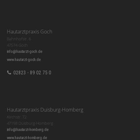
Hautarztpraxis Goch
Bahnhofstr. 6
47574 Goch
info@hautarzt-goch.de
www.hautarzt-goch.de
02823 - 89 02 75 0
Hautarztpraxis Duisburg-Homberg
Kirchstr. 72
47198 Duisburg-Homberg
info@hautarzt-homberg.de
www.hautarzt-homberg.de