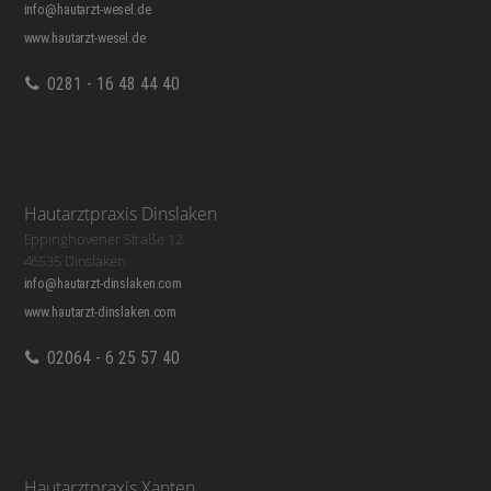
info@hautarzt-wesel.de
www.hautarzt-wesel.de
0281 - 16 48 44 40
Hautarztpraxis Dinslaken
Eppinghovener Straße 12
46535 Dinslaken
info@hautarzt-dinslaken.com
www.hautarzt-dinslaken.com
02064 - 6 25 57 40
Hautarztpraxis Xanten