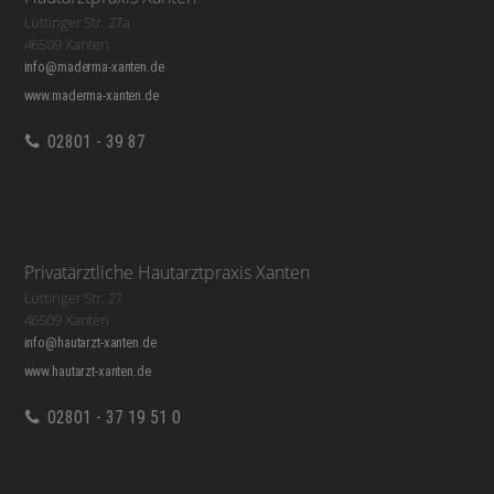
Lüttinger Str. 27a
46509 Xanten
info@maderma-xanten.de
www.maderma-xanten.de
02801 - 39 87
Privatärztliche Hautarztpraxis Xanten
Lüttinger Str. 27
46509 Xanten
info@hautarzt-xanten.de
www.hautarzt-xanten.de
02801 - 37 19 51 0