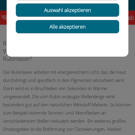
Auswahl akzeptieren
CHSTUNDE! Liebe Patientinnen und Patienten, ab s
Alle akzeptieren
Rubinlaser
Wie funktioniert die Behandlung mit dem
Rubinlaser?
Der Rubinlaser arbeitet mit energiereichem Licht, das die Haut
durchdringt und spezifisch in den Pigmenten absorbiert wird.
Darin wird es in Bruchteilen von Sekunden in Wärme
umgewandelt. Die vom Rubin erzeugte Wellenlänge wirkt
besonders gut auf den natürlichen Wirkstoff Melanin. So können
zum Beispiel störende Sonnen- und Altersflecken an
verschiedensten Stellen reduziert werden. Ein weiteres großes
Einsatzgebiet ist die Entfernung von Tätowierungen. Hierbei