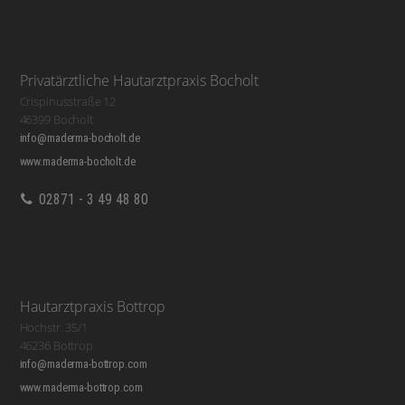
Privatärztliche Hautarztpraxis Bocholt
Crispinusstraße 12
46399 Bocholt
info@maderma-bocholt.de
www.maderma-bocholt.de
02871 - 3 49 48 80
Hautarztpraxis Bottrop
Hochstr. 35/1
46236 Bottrop
info@maderma-bottrop.com
www.maderma-bottrop.com