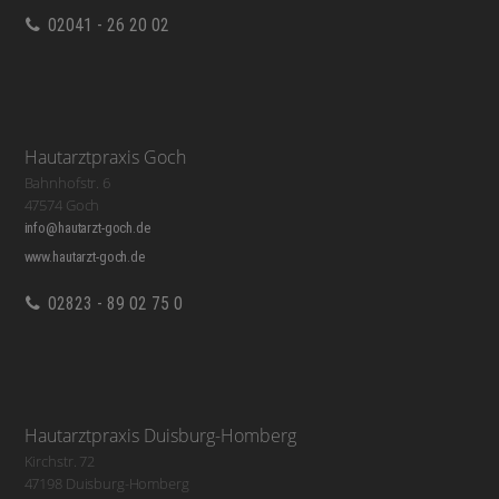
02041 - 26 20 02
Hautarztpraxis Goch
Bahnhofstr. 6
47574 Goch
info@hautarzt-goch.de
www.hautarzt-goch.de
02823 - 89 02 75 0
Hautarztpraxis Duisburg-Homberg
Kirchstr. 72
47198 Duisburg-Homberg