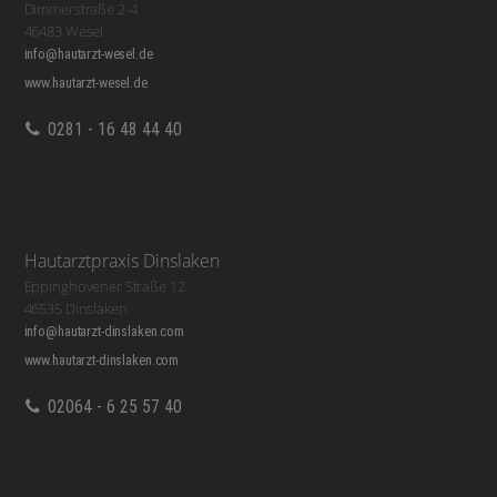
Dimmerstraße 2-4
46483 Wesel
info@hautarzt-wesel.de
www.hautarzt-wesel.de
0281 - 16 48 44 40
Hautarztpraxis Dinslaken
Eppinghovener Straße 12
46535 Dinslaken
info@hautarzt-dinslaken.com
www.hautarzt-dinslaken.com
02064 - 6 25 57 40