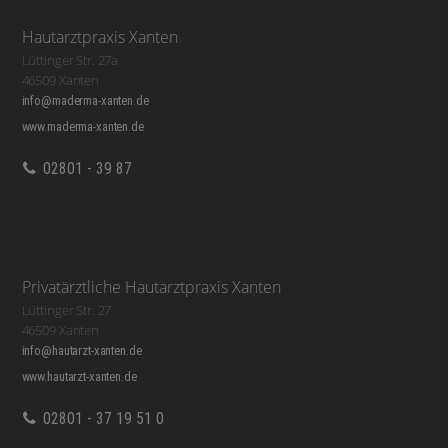
Hautarztpraxis Xanten
Lüttinger Str. 27a
46509 Xanten
info@maderma-xanten.de
www.maderma-xanten.de
02801 - 39 87
Privatärztliche Hautarztpraxis Xanten
Lüttinger Str. 27
46509 Xanten
info@hautarzt-xanten.de
www.hautarzt-xanten.de
02801 - 37 19 51 0